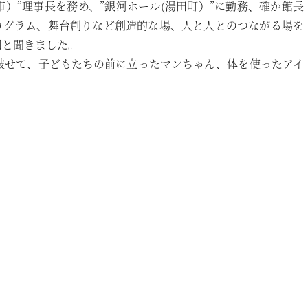
市）”理事長を務め、”銀河ホール(湯田町）”に勤務、確か館長
ログラム、舞台創りなど創造的な場、人と人とのつながる場を
回と聞きました。
被せて、子どもたちの前に立ったマンちゃん、体を使ったアイ