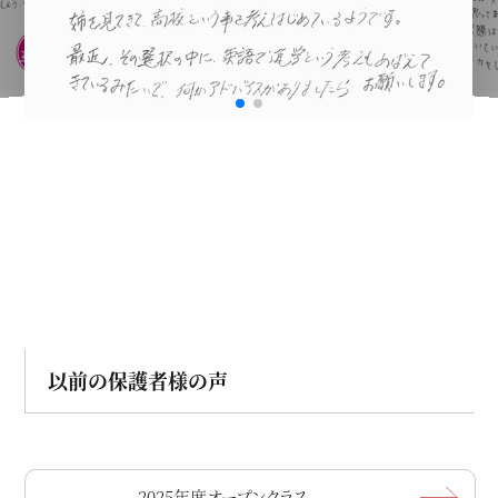
以前の保護者様の声
2025年度
オープンクラス