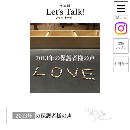
Menu
体験
レッスン
2013年
の保護者様の声
お問合せ
2013年
の保護者様の声