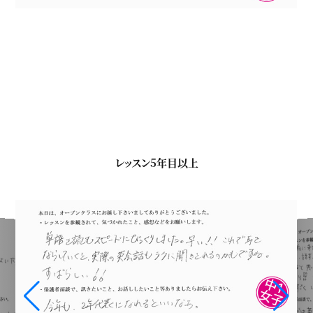
レッスン5年目以上