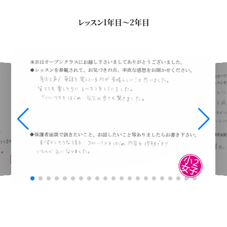
レッスン1年目～2年目