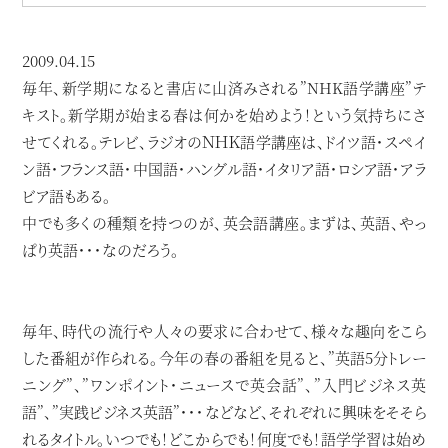
2009.04.15
毎年、新学期になると書店に山済みされる”NHK語学講座”テ
キスト。新学期が始まる春は何かを始めよう！という気持ちにさ
せてくれる。テレビ、ラジオのＮＨＫ語学講座は、ドイツ語・スペイ
ン語・フランス語・中国語・ハングル語・イタリア語・ロシア語・アラ
ビア語もある。
中でも多くの種類を持つのが、英会語講座。まずは、英語、やっ
ぱり英語・・・なのだろう。
毎年、時代の流行や人々の要求に合わせて、様々な趣向をこら
した番組が作られる。今年の春の番組を見ると、”英語5分トレー
ニング”、”ワンポイント・ニュースで英会話”、”入門ビジネス英
語”、”実践ビジネス英語”・・・などなど、それぞれに興味をそそら
れるタイトル。いつでも！どこからでも！何度でも！語学学習は始め