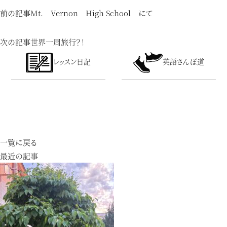
前の記事
Mt. Vernon High School にて
次の記事
世界一周旅行？！
レッスン日記
英語さんぽ道
一覧に戻る
最近の記事